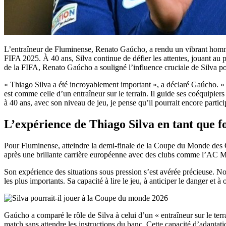
L’entraîneur de Fluminense, Renato Gaúcho, a rendu un vibrant homma
FIFA 2025. À 40 ans, Silva continue de défier les attentes, jouant au pl
de la FIFA, Renato Gaúcho a souligné l’influence cruciale de Silva pou
« Thiago Silva a été incroyablement important », a déclaré Gaúcho. « 
est comme celle d’un entraîneur sur le terrain. Il guide ses coéquipier
à 40 ans, avec son niveau de jeu, je pense qu’il pourrait encore part
L’expérience de Thiago Silva en tant que f
Pour Fluminense, atteindre la demi-finale de la Coupe du Monde des Cl
après une brillante carrière européenne avec des clubs comme l’AC Mil
Son expérience des situations sous pression s’est avérée précieuse. No
les plus importants. Sa capacité à lire le jeu, à anticiper le danger et
Gaúcho a comparé le rôle de Silva à celui d’un « entraîneur sur le ter
match sans attendre les instructions du banc. Cette capacité d’adaptati