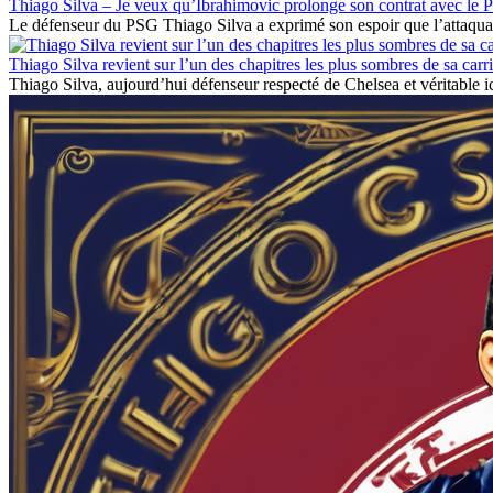
Thiago Silva – Je veux qu’Ibrahimovic prolonge son contrat avec le
Le défenseur du PSG Thiago Silva a exprimé son espoir que l’attaquan
Thiago Silva revient sur l’un des chapitres les plus sombres de sa carr
Thiago Silva, aujourd’hui défenseur respecté de Chelsea et véritable