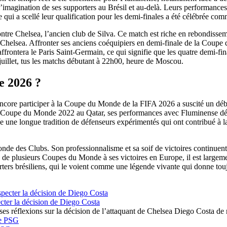
magination de ses supporters au Brésil et au-delà. Leurs performances lo
e qui a scellé leur qualification pour les demi-finales a été célébrée co
ntre Chelsea, l’ancien club de Silva. Ce match est riche en rebondissem
Chelsea. Affronter ses anciens coéquipiers en demi-finale de la Coupe
ontera le Paris Saint-Germain, ce qui signifie que les quatre demi-final
3 juillet, tus les matchs débutant à 22h00, heure de Moscou.
e 2026 ?
ore participer à la Coupe du Monde de la FIFA 2026 a suscité un débat 
ès la Coupe du Monde 2022 au Qatar, ses performances avec Fluminense dé
ne longue tradition de défenseurs expérimentés qui ont contribué à la fi
onde des Clubs. Son professionnalisme et sa soif de victoires continuen
ors de plusieurs Coupes du Monde à ses victoires en Europe, il est large
rters brésiliens, qui le voient comme une légende vivante qui donne touj
cter la décision de Diego Costa
ses réflexions sur la décision de l’attaquant de Chelsea Diego Costa de