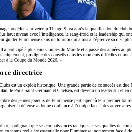
ge au défenseur vétéran Thiago Silva après la qualification du club br
us haut niveau avec l’intelligence, le sang-froid et le leadership qui ont 
r guider Fluminense dans un tournoi qui a mis à l’épreuve sa discipline
Il a participé à plusieurs Coupes du Monde et a passé des années au pl
s tactiquement, prodigue des conseils dans les moments difficiles et nou
iciper à la Coupe du Monde 2026. »
orce directrice
ubs est un exploit historique. Une grande partie de ce succès est due à 
an, le Paris Saint-Germain et Chelsea, est devenu un leader sur et en d
mbre des jeunes joueurs de Fluminense participent à leur premier tournoi 
 à organiser la défense a donné confiance à l’équipe face à des adversaire
rain », soulignant que ses connaissances tactiques et ses qualités de co
on en temps réel a été essentielle pour Fluminense, notamment face à des