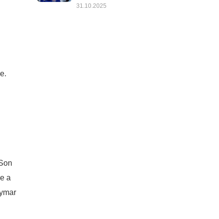
31.10.2025
e.
 Son
ée a
eymar