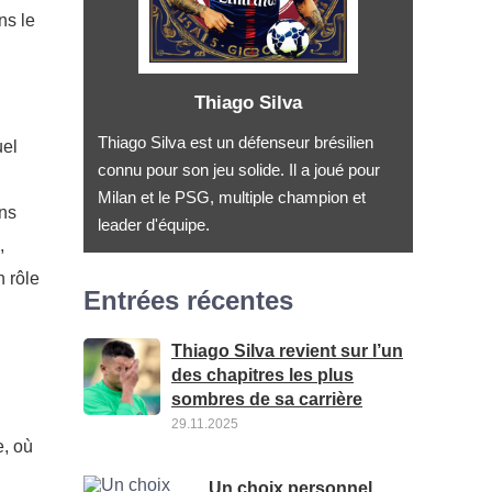
ns le
Thiago Silva
Thiago Silva est un défenseur brésilien
uel
connu pour son jeu solide. Il a joué pour
Milan et le PSG, multiple champion et
ens
leader d'équipe.
,
n rôle
Entrées récentes
Thiago Silva revient sur l’un
des chapitres les plus
sombres de sa carrière
29.11.2025
e, où
Un choix personnel