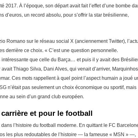
été 2017. À l’époque, son départ avait fait l’effet d’une bombe da
 d’euros, un record absolu, pour s’offrir la star brésilienne,
zio Romano sur le réseau social X (anciennement Twitter), l’act
es derrière ce choix. « C’est une question personnelle.
intéressante que celle du Barça… et puis il y avait des Brésili
y avait Thiago Silva, Dani Alves, qui venait d’arriver, Marquinhos
mar. Ces mots rappellent à quel point l’aspect humain a joué u
 PSG n’était pas seulement un choix économique ou sportif, mais
enne au sein d’un grand club européen.
arrière et pour le football
ans l’histoire du football moderne. En quittant le FC Barcelon
trios les plus redoutables de l’histoire — la fameuse « MSN » —,