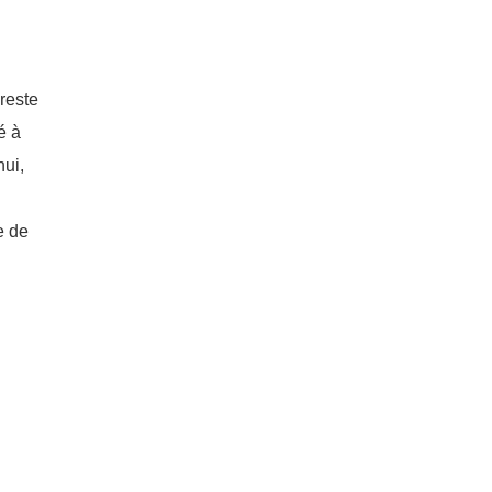
reste
é à
hui,
e de