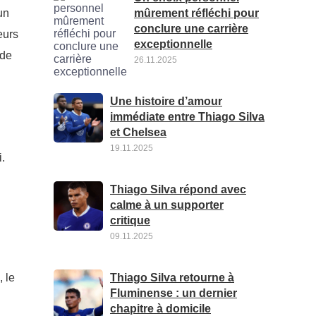
mûrement réfléchi pour
un
conclure une carrière
eurs
exceptionnelle
 de
26.11.2025
Une histoire d’amour
immédiate entre Thiago Silva
et Chelsea
19.11.2025
.
Thiago Silva répond avec
calme à un supporter
critique
09.11.2025
Thiago Silva retourne à
 le
Fluminense : un dernier
chapitre à domicile