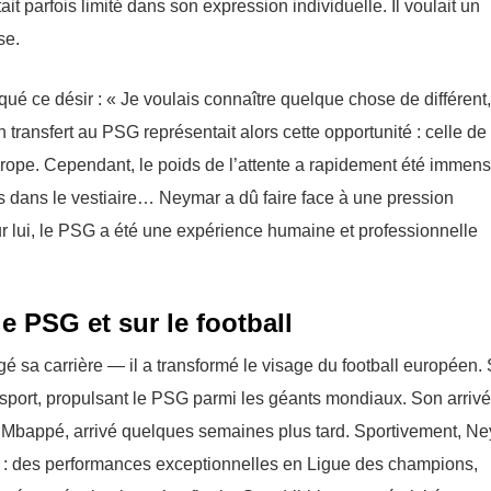
 parfois limité dans son expression individuelle. Il voulait un
se.
qué ce désir : « Je voulais connaître quelque chose de différent,
transfert au PSG représentait alors cette opportunité : celle de
urope. Cependant, le poids de l’attente a rapidement été immens
ns dans le vestiaire… Neymar a dû faire face à une pression
our lui, le PSG a été une expérience humaine et professionnelle
e PSG et sur le football
 sa carrière — il a transformé le visage du football européen.
e sport, propulsant le PSG parmi les géants mondiaux. Son arriv
an Mbappé, arrivé quelques semaines plus tard. Sportivement, N
s : des performances exceptionnelles en Ligue des champions,