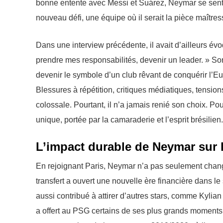
bonne entente avec Messi et Suárez, Neymar se sentait
nouveau défi, une équipe où il serait la pièce maîtres
Dans une interview précédente, il avait d’ailleurs évo
prendre mes responsabilités, devenir un leader. » Son 
devenir le symbole d’un club rêvant de conquérir l’E
Blessures à répétition, critiques médiatiques, tensio
colossale. Pourtant, il n’a jamais renié son choix. P
unique, portée par la camaraderie et l’esprit brésilien.
L’impact durable de Neymar sur l
En rejoignant Paris, Neymar n’a pas seulement changé
transfert a ouvert une nouvelle ère financière dans l
aussi contribué à attirer d’autres stars, comme Kyli
a offert au PSG certains de ses plus grands moment